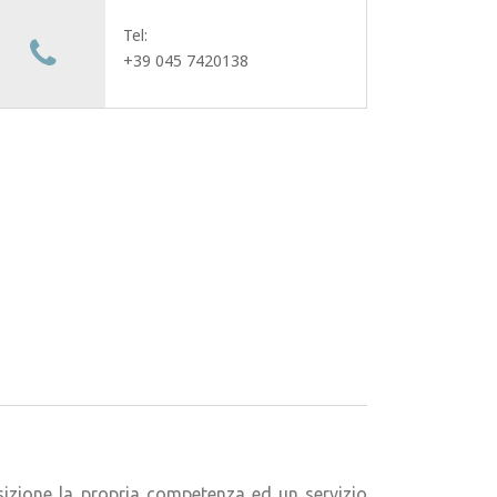
Tel:
+39 045 7420138
sizione la propria competenza ed un servizio