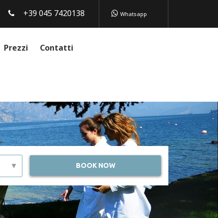
+39 045 7420138
Whatsapp
Prezzi
Contatti
▾