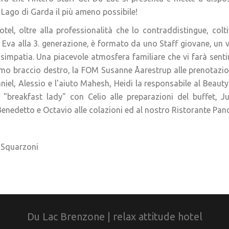
l Lago di Garda il più ameno possibile!
tel, oltre alla professionalità che lo contraddistingue, colti
Eva alla 3. generazione, è formato da uno Staff giovane, un
impatia. Una piacevole atmosfera familiare che vi farà senti
o braccio destro, la FOM Susanne Åarestrup alle prenotazioni 
aniel, Alessio e l'aiuto Mahesh, Heidi la responsabile al Beau
 "breakfast lady" con Celio alle preparazioni del buffet, Ju
 Benedetto e Octavio alle colazioni ed al nostro Ristorante P
 Squarzoni
Du Lac Brenzone | relax attitude hotel