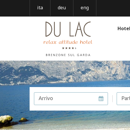
ita
deu
eng
Hote