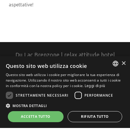
aspettative!
Du Lac Brenzone | relax attitude hotel
×
Questo sito web utilizza cookie
Questo sito web utilizza i cookie per migliorare la tua esperienza di
ITALIAN
+39 045 7420138
navigazione. Utilizzando il nostro sito web acconsenti a tutti i cookie
in conformità con la nostra policy per i cookie.
Leggi di più
ENGLISH
Via Zanardelli 3 - 37010 - Brenzone sul Garda (VR)
STRETTAMENTE NECESSARI
PERFORMANCE
GERMAN
info@dulachotel.it
P.IVA 03547360234
MOSTRA DETTAGLI
ACCETTA TUTTO
RIFIUTA TUTTO