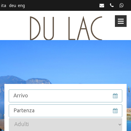
ita
deu
eng