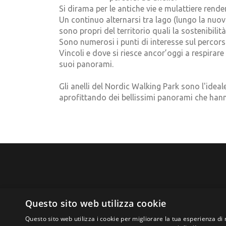
Si dirama per le antiche vie e mulattiere rend
Un continuo alternarsi tra lago (lungo la nuo
sono propri del territorio quali la sostenibili
Sono numerosi i punti di interesse sul percor
Vincoli e dove si riesce ancor’oggi a respirar
suoi panorami.
Gli anelli del Nordic Walking Park sono l'idea
aprofittando dei bellissimi panorami che hanno
Questo sito web utilizza cookie
+39 045 7420138
Via Zanardelli 3 -
Questo sito web utilizza i cookie per migliorare la tua esperienza di 