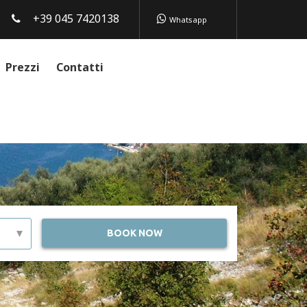
+39 045 7420138
Whatsapp
Prezzi
Contatti
▾