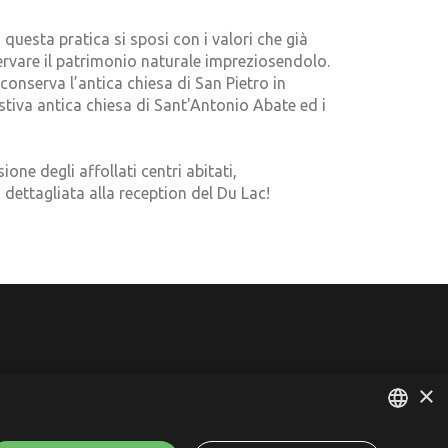
uesta pratica si sposi con i valori che già
nservare il patrimonio naturale impreziosendolo.
onserva l’antica chiesa di San Pietro in
estiva antica chiesa di Sant'Antonio Abate ed i
ne degli affollati centri abitati,
dettagliata alla reception del Du Lac!
×
t
P.IVA 03547360234