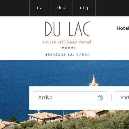
ita
deu
eng
Hote