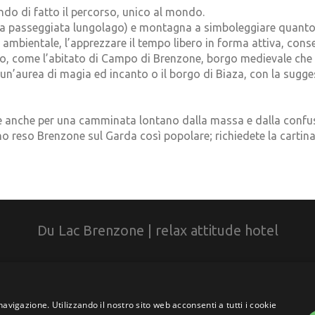
endo di fatto il percorso, unico al mondo.
va passeggiata lungolago) e montagna a simboleggiare quanto q
tà ambientale, l’apprezzare il tempo libero in forma attiva, co
so, come l’abitato di Campo di Brenzone, borgo medievale che c
e un’aurea di magia ed incanto o il borgo di Biaza, con la sugg
le anche per una camminata lontano dalla massa e dalla confusio
 reso Brenzone sul Garda così popolare; richiedete la cartina 
Du Lac Brenzone | relax attitude hotel
 37010 - Brenzone sul Garda (VR)
info@dulachotel.i
navigazione. Utilizzando il nostro sito web acconsenti a tutti i cookie